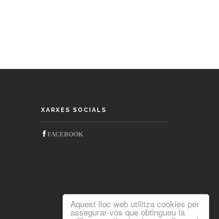
XARXES SOCIALS
‌FACEBOOK
Aquest lloc web utilitza cookies per
assegurar-vos que obtingueu la