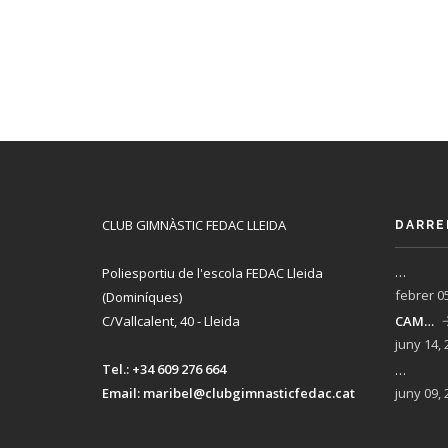
CLUB GIMNÀSTIC FEDAC LLEIDA
DARRE
…
Poliesportiu de l'escola FEDAC Lleida
febrer 0
(Dominíques)
C/Vallcalent, 40 - Lleida
CAM…
juny 14, 
Tel.:
+34 609 276 664
…
Email:
maribel@clubgimnasticfedac.cat
juny 09, 