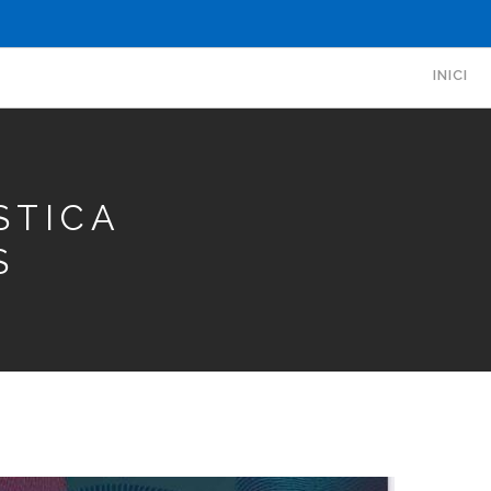
ON
INICI
STICA
S