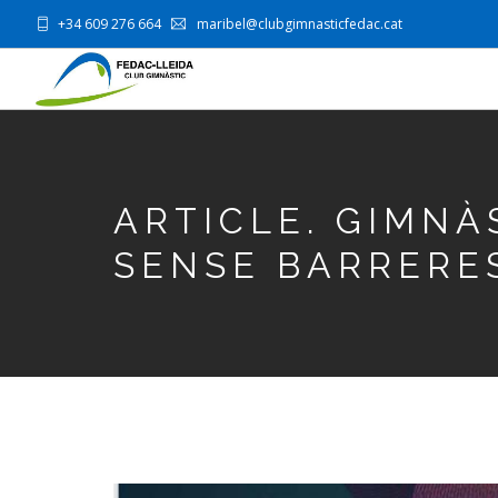
Vés
+34 609 276 664
maribel@clubgimnasticfedac.cat
‌
‌
al
contingut
ARTICLE. GIMNÀ
SENSE BARRERE