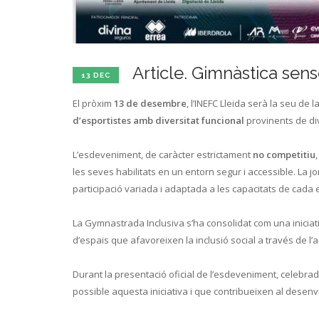
Article. Gimnàstica sen
13 DEC
El pròxim
13 de desembre
, l’INEFC Lleida serà la seu de l
d’esportistes amb diversitat funcional
provinents de dive
L’esdeveniment, de caràcter estrictament
no competitiu
les seves habilitats en un entorn segur i accessible. La 
participació variada i adaptada a les capacitats de cada 
La Gymnastrada Inclusiva s’ha consolidat com una iniciati
d’espais que afavoreixen la inclusió social a través de l’act
Durant la presentació oficial de l’esdeveniment, celebrada
possible aquesta iniciativa i que contribueixen al desen