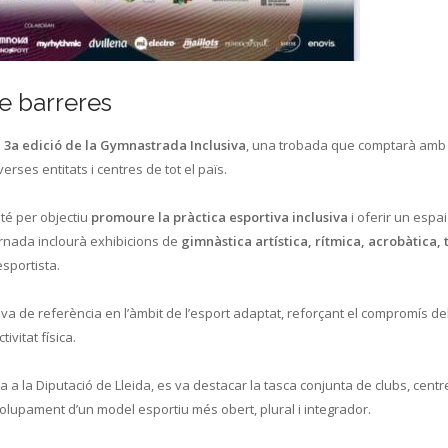
se barreres
a
3a edició de la Gymnastrada Inclusiva
, una trobada que comptarà amb 
rses entitats i centres de tot el païs.
, té per objectiu
promoure la pràctica esportiva inclusiva
i oferir un espa
jornada inclourà exhibicions de
gimnàstica artística, rítmica, acrobàtica,
esportista.
va de referència en l’àmbit de l’esport adaptat, reforçant el compromís del
ivitat física.
 a la Diputació de Lleida, es va destacar la tasca conjunta de clubs, centr
volupament d’un model esportiu més obert, plural i integrador.