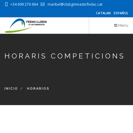
Pasar
+34 609 276 664
maribel@clubgimnasticfedac.cat
‌
‌
al
CATALAN
ESPAÑOL
contenido
principal
Menú
HORARIS COMPETICIONS
INICIO
HORARIOS